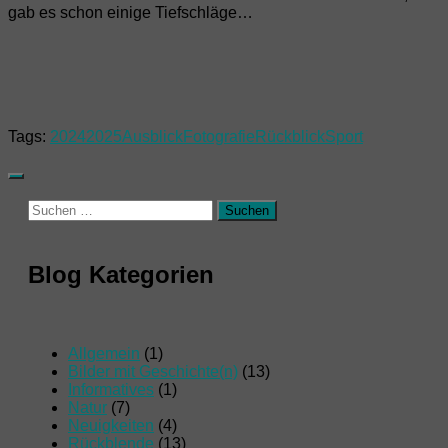
gab es schon einige Tiefschläge…
Tags:
2024
2025
Ausblick
Fotografie
Rückblick
Sport
Suchen
nach:
Blog Kategorien
Allgemein
(1)
Bilder mit Geschichte(n)
(13)
Informatives
(1)
Natur
(7)
Neuigkeiten
(4)
Rückblende
(13)