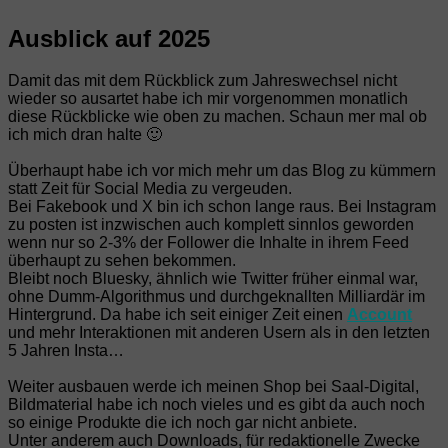
Ausblick auf 2025
Damit das mit dem Rückblick zum Jahreswechsel nicht
wieder so ausartet habe ich mir vorgenommen monatlich
diese Rückblicke wie oben zu machen. Schaun mer mal ob
ich mich dran halte 🙂
Überhaupt habe ich vor mich mehr um das Blog zu kümmern
statt Zeit für Social Media zu vergeuden.
Bei Fakebook und X bin ich schon lange raus. Bei Instagram
zu posten ist inzwischen auch komplett sinnlos geworden
wenn nur so 2-3% der Follower die Inhalte in ihrem Feed
überhaupt zu sehen bekommen.
Bleibt noch Bluesky, ähnlich wie Twitter früher einmal war,
ohne Dumm-Algorithmus und durchgeknallten Milliardär im
Hintergrund. Da habe ich seit einiger Zeit einen
Account
und mehr Interaktionen mit anderen Usern als in den letzten
5 Jahren Insta…
Weiter ausbauen werde ich meinen Shop bei Saal-Digital,
Bildmaterial habe ich noch vieles und es gibt da auch noch
so einige Produkte die ich noch gar nicht anbiete.
Unter anderem auch Downloads, für redaktionelle Zwecke