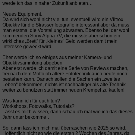
werde ich das in naher Zukunft anbieten…
Neues Equipment.
Da wird sich wohl nicht viel tun, eventuell wird ein Viltrox
Objektiv für die Strassenfotografie interessant aber da muss
man erstmal die Vorstellung abwarten. Ebenso bei der wohl
kommenden Sony Alpha 7V, die müsste aber schon ein
wirkliches „Brett“ für „kleines“ Geld werden damit mein
Interesse geweckt wird.
Eher werde ich so einiges aus meiner Kamera- und
Objektivsammlung abgeben.
Aber erst werde ich damit eine Serie von Reviews machen,
frei nach dem Motto ob ältere Fototechnik auch heute noch
bestehen kann. Danach sollen die Sachen ein „zweites
Leben“ bekommen, nichts ist nachhaltiger als alte Technik
weiter zu benutzen statt immer neuen Krempel zu kaufen!
Was kann ich für euch tun?
Workshops, Fotowalks, Tutorials?
Lasst es mich wissen, dann schau ich mal wie ich das dieses
Jahr unter bekomme…
So, dann lass ich mich mal überraschen wie 2025 so wird.
Hoffentlich nicht so wie die ersten 2 Wochen des Jahres, da