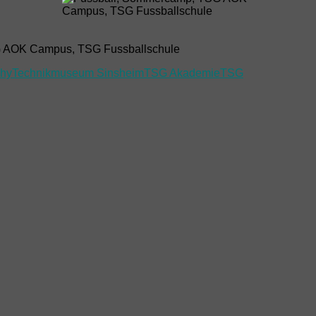
phy
Technikmuseum Sinsheim
TSG Akademie
TSG