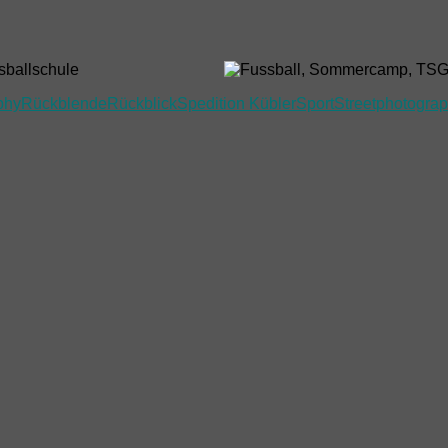
phy
Rückblende
Rückblick
Spedition Kübler
Sport
Streetphotogra