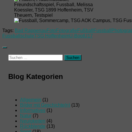
Tags:
Bad Rappenau
Foto
Fotografie
Fußball
Fussball
Photogra
Fussballschule
TSG Hoffenheim
U-Boot
U17
Suchen
nach:
Blog Kategorien
Allgemein
(1)
Bilder mit Geschichte(n)
(13)
Informatives
(1)
Natur
(7)
Neuigkeiten
(4)
Rückblende
(13)
Sport
(18)