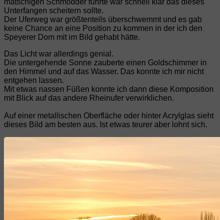
matschigen Schmodder führte war schnell klar das dieses
Unterfangen scheitern sollte.
Der Uferweg war größtenteils überschwemmt und es gab
keine Chance an eine Position zu kommen in der ich den
Speyerer Dom mit im Bild gehabt hätte.
Das Licht war allerdings genial.
Die untergehende Sonne zauberte einen Goldschimmer in
den Himmel und auf das Wasser. Das konnte ich mir nicht
entgehen lassen.
Mit etwas nassen Füßen konnte ich dann diese Komposition
mit Blick auf das andere Rheinufer verwirklichen.
Auf einer metallischen Oberfläche oder hinter Acrylglas sieht
dieses Bild am besten aus. Ist etwas teurer aber lohnt sich.