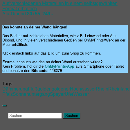
Auf verschiedenen Materalien in einem selbstgewählten
Format erhältlich
Alu-Dibond
80x55
,
249,-
Das könnte an deiner Wand hängen!
Das Bild ist auf zahlreichen Materialien, wie z.B. Leinwand oder Alu-
Dibond, und in vielen verschiedenen Größen bei OhMyPrints/Werk an der
Muur erhältlich.
Klick einfach links auf das Bild um zum Shop zu kommen.
Erstmal schauen wie das an deiner Wand aussehen würde?
Kein Problem, hol dir die
OhMyPrints-App
aufs Smartphone oder Tablet
und benutze den
Bildcode: 448279
Tags:
Dämmerung
Fluß
golden
goldener
Hochwasser
Rhein
Rheinland
Pfalz
Sonnenuntergang
Speyer
Ufer
Wasser
Suchen
nach: