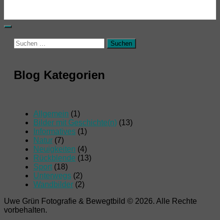
Suchen
nach:
Blog Kategorien
Allgemein
(1)
Bilder mit Geschichte(n)
(13)
Informatives
(1)
Natur
(7)
Neuigkeiten
(4)
Rückblende
(13)
Sport
(18)
Unterwegs
(2)
Wandbilder
(2)
Uwe Grün Fotografie & Bewegtbild © 2026. Alle Rechte
vorbehalten.