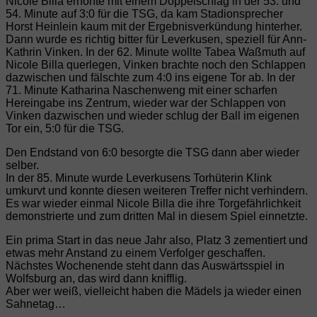
Nicole Billa erhöhte mit einem Doppelschlag in der 53. und
54. Minute auf 3:0 für die TSG, da kam Stadionsprecher
Horst Heinlein kaum mit der Ergebnisverkündung hinterher.
Dann wurde es richtig bitter für Leverkusen, speziell für Ann-
Kathrin Vinken. In der 62. Minute wollte Tabea Waßmuth auf
Nicole Billa querlegen, Vinken brachte noch den Schlappen
dazwischen und fälschte zum 4:0 ins eigene Tor ab. In der
71. Minute Katharina Naschenweng mit einer scharfen
Hereingabe ins Zentrum, wieder war der Schlappen von
Vinken dazwischen und wieder schlug der Ball im eigenen
Tor ein, 5:0 für die TSG.
Den Endstand von 6:0 besorgte die TSG dann aber wieder
selber.
In der 85. Minute wurde Leverkusens Torhüterin Klink
umkurvt und konnte diesen weiteren Treffer nicht verhindern.
Es war wieder einmal Nicole Billa die ihre Torgefährlichkeit
demonstrierte und zum dritten Mal in diesem Spiel einnetzte.
Ein prima Start in das neue Jahr also, Platz 3 zementiert und
etwas mehr Anstand zu einem Verfolger geschaffen.
Nächstes Wochenende steht dann das Auswärtsspiel in
Wolfsburg an, das wird dann knifflig.
Aber wer weiß, vielleicht haben die Mädels ja wieder einen
Sahnetag…