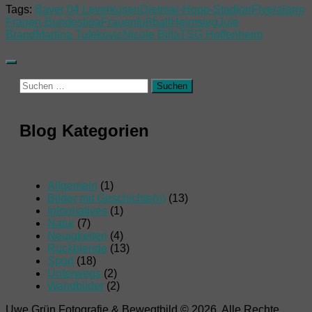
Tags:
Bayer 04 Leverkusen
Dietmar-Hopp-Stadion
Flyeralarm
Frauen-Bundesliga
Frauenfußball
Heimsieg
Jule
Brand
Martina Tufekovic
Nicole Billa
TSG Hoffenheim
Suchen
nach:
Blog Kategorien
Allgemein
(1)
Bilder mit Geschichte(n)
(13)
Informatives
(1)
Natur
(7)
Neuigkeiten
(4)
Rückblende
(13)
Sport
(18)
Unterwegs
(2)
Wandbilder
(2)
Uwe Grün Fotografie & Bewegtbild © 2026. Alle Rechte