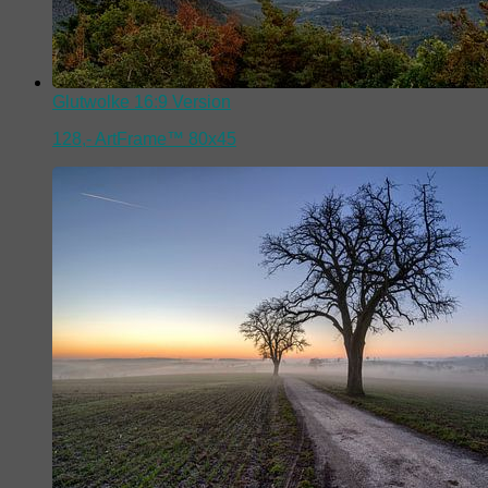
Glutwolke 16:9 Version
128,-
ArtFrame™ 80x45