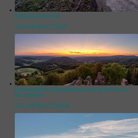
Nebliges Tagesende
129,-
ArtFrame™ 75x50
Schwarzwälder Abendstimmung mit Fernsicht bis zu
den Vogesen
135,-
ArtFrame™ 105x35