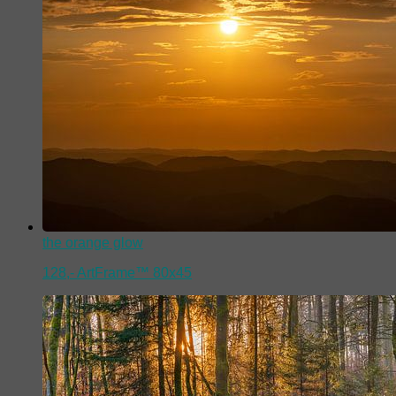
the orange glow
128,-
ArtFrame™ 80x45