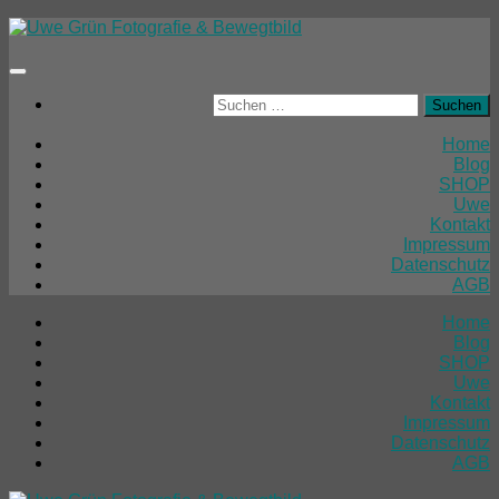
Unter
dem
Inhalt
Suchen
nach:
Home
Blog
SHOP
Uwe
Kontakt
Impressum
Datenschutz
AGB
Home
Blog
SHOP
Uwe
Kontakt
Impressum
Datenschutz
AGB