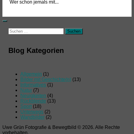
Wer schon jemals mit...
Suchen
nach:
Blog Kategorien
Allgemein
(1)
Bilder mit Geschichte(n)
(13)
Informatives
(1)
Natur
(7)
Neuigkeiten
(4)
Rückblende
(13)
Sport
(18)
Unterwegs
(2)
Wandbilder
(2)
Uwe Grün Fotografie & Bewegtbild © 2026. Alle Rechte
vorbehalten.