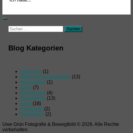
Suchen
nach:
Blog Kategorien
Allgemein
(1)
Bilder mit Geschichte(n)
(13)
Informatives
(1)
Natur
(7)
Neuigkeiten
(4)
Rückblende
(13)
Sport
(18)
Unterwegs
(2)
Wandbilder
(2)
Uwe Grün Fotografie & Bewegtbild © 2026. Alle Rechte
vorbehalten.